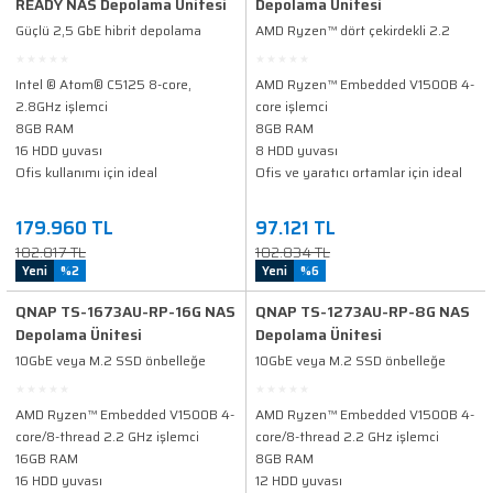
READY NAS Depolama Ünitesi
Depolama Ünitesi
Güçlü 2,5 GbE hibrit depolama
AMD Ryzen™ dört çekirdekli 2.2
çözümü, 8 çekirdekli yüksek
GHz 2.5GbE NAS, 10GbE yüksek
performans ve 16 yuvalı yüksek
hızlı bağlantı ve M.2 SSD eklemek
Intel ® Atom® C5125 8-core,
AMD Ryzen™ Embedded V1500B 4-
kapasite ve uzun süreli
için M.2 NVMe SSD ve PCIe
2.8GHz işlemci
core işlemci
kullanılabilirlik
genişletmeyi destekler
8GB RAM
8GB RAM
16 HDD yuvası
8 HDD yuvası
Ofis kullanımı için ideal
Ofis ve yaratıcı ortamlar için ideal
179.960 TL
97.121 TL
182.817 TL
102.834 TL
Yeni
%2
Yeni
%6
QNAP TS-1673AU-RP-16G NAS
QNAP TS-1273AU-RP-8G NAS
Depolama Ünitesi
Depolama Ünitesi
10GbE veya M.2 SSD önbelleğe
10GbE veya M.2 SSD önbelleğe
almayı destekler Sanal
almayı destekler Sanal
uygulamalar için PCIe
uygulamalar için PCIe
AMD Ryzen™ Embedded V1500B 4-
AMD Ryzen™ Embedded V1500B 4-
genişletilebilirliği
genişletilebilirliği
core/8-thread 2.2 GHz işlemci
core/8-thread 2.2 GHz işlemci
16GB RAM
8GB RAM
16 HDD yuvası
12 HDD yuvası