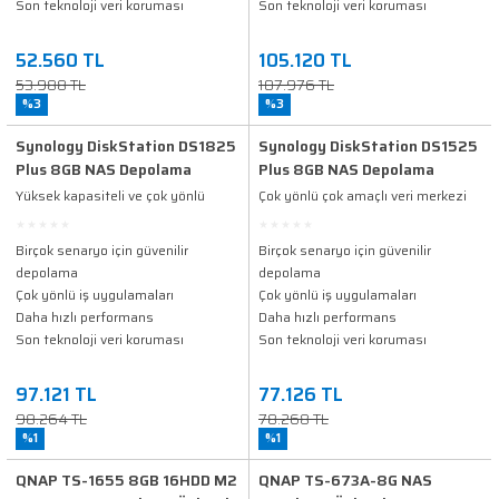
Son teknoloji veri koruması
Son teknoloji veri koruması
52.560 TL
105.120 TL
53.988 TL
107.976 TL
%3
%3
Synology DiskStation DS1825
Synology DiskStation DS1525
Plus 8GB NAS Depolama
Plus 8GB NAS Depolama
Ünitesi
Ünitesi
Yüksek kapasiteli ve çok yönlü
Çok yönlü çok amaçlı veri merkezi
depolama çözümü
Birçok senaryo için güvenilir
Birçok senaryo için güvenilir
depolama
depolama
Çok yönlü iş uygulamaları
Çok yönlü iş uygulamaları
Daha hızlı performans
Daha hızlı performans
Son teknoloji veri koruması
Son teknoloji veri koruması
97.121 TL
77.126 TL
98.264 TL
78.268 TL
%1
%1
QNAP TS-1655 8GB 16HDD M2
QNAP TS-673A-8G NAS