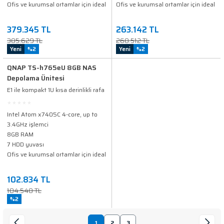
Ofis ve kurumsal ortamlar için ideal
Ofis ve kurumsal ortamlar için ideal
379.345 TL
263.142 TL
385.629 TL
268.512 TL
Yeni
%2
Yeni
%2
QNAP TS-h765eU 8GB NAS
Depolama Ünitesi
E1 ile kompakt 1U kısa derinlikli rafa
monte NAS. S/M.2 PCIe NVMe
yuvaları ve 10 GbE genişletilebilirlik
Intel Atom x7405C 4-core, up to
3.4GHz işlemci
8GB RAM
7 HDD yuvası
Ofis ve kurumsal ortamlar için ideal
102.834 TL
104.548 TL
%2
1
2
3