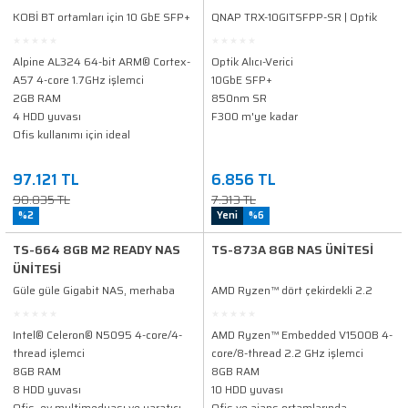
KOBİ BT ortamları için 10 GbE SFP+
QNAP TRX-10GITSFPP-SR | Optik
ve 2,5 GbE bağlantı noktalarına ve
Alıcı-Verici 10 GbE SFP+
yedekli güç kaynağına sahip dört
Alpine AL324 64-bit ARM® Cortex-
Optik Alıcı-Verici
çekirdekli 1,7 GHz rafa monte NAS
A57 4-core 1.7GHz işlemci
10GbE SFP+
2GB RAM
850nm SR
4 HDD yuvası
F300 m'ye kadar
Ofis kullanımı için ideal
97.121 TL
6.856 TL
98.835 TL
7.313 TL
%2
Yeni
%6
TS-664 8GB M2 READY NAS
TS-873A 8GB NAS ÜNİTESİ
ÜNİTESİ
Güle güle Gigabit NAS, merhaba
AMD Ryzen™ dört çekirdekli 2.2
2.5GbE NAS.
GHz 2.5GbE NAS, 10GbE yüksek
hızlı bağlantı ve M.2 SSD eklemek
Intel® Celeron® N5095 4-core/4-
AMD Ryzen™ Embedded V1500B 4-
için M.2 NVMe SSD ve PCIe
thread işlemci
core/8-thread 2.2 GHz işlemci
genişletmeyi destekler; Daha fazla
8GB RAM
8GB RAM
esneklik için QTS ve QuTS hero ikili
8 HDD yuvası
10 HDD yuvası
işletim sistemi
Ofis, ev multimedyası ve yaratıcı
Ofis ve ajans ortamlarında