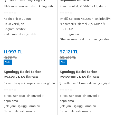
NAS kurulumu ve bakımı kolaylaştı
Kısa derinlikli, 2.5GbE NAS, daha
yüksek performans için M.2 NVMe
SSD yuvaları.
Kabinler için uygun
Intel® Celeron N5095 4 çekirdekli/4
Uzun versiyon
iş parçacıklı işlemci, 2,9 GHz'e®
Sağlam destek
8GB RAM
Farklı model seçenekleri
6 HDD yuvası
Ofis ve kurumsal ortamlar için ideal
11.997 TL
97.121 TL
13.711 TL
99.407 TL
%13
%2
Synology RackStation
Synology RackStation
RS422+ NAS Ünitesi
RS1221RP+​ NAS Ünitesi
Ev ve ofis için kompakt ve çok yönlü
Şirketler ve BT meraklıları için güçlü
depolama
bir depolama çözümü.
Birçok senaryo için güvenilir
Birçok senaryo için güvenilir
depolama
depolama
Çok yönlü iş uygulamaları
Çok yönlü iş uygulamaları
Daha hızlı performans
Daha hızlı performans