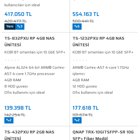
kullanıcıları için ideal
417.050 TL
554.163 TL
428.477 TL
588.441 TL
Yeni
%3
%6
TS-832PXU RP 4GB NAS
TS-1232PXU RP 4GB NAS
ÜNİTESİ
ÜNİTESİ
KOBİ BT ortamları için 10 GbE SFP+
KOBİ BT ortamları için 10 GbE SFP+
ve 2,5 GbE bağlantı noktalarına ve
ve 2,5 GbE bağlantı noktalarına ve
yedekli güç kaynağına sahip dört
yedekli güç kaynağına sahip dört
Alpine AL324 64-bit ARM® Cortex-
ARM® Cortex-A57 4-core 1.7GHz
çekirdekli 1,7 GHz rafa monte NAS
çekirdekli 1,7 GHz rafa monte NAS
A57 4-core 1.7GHz processor
işlemci
4GB RAM
4GB RAM
8 HDD yuvası
12 HDD yuvası
Ofis kullanımı için ideal
Ofis kullanımı için ideal
139.398 TL
177.618 TL
142.254 TL
181.674 TL
%2
%2
TS-432PXU RP 2GB NAS
QNAP TRX-10GITSFPP-SR 10G
ÜNİTESİ
SFP+ Fiber Modül