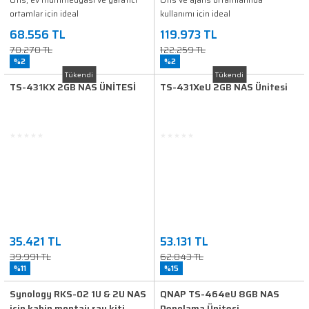
ortamlar için ideal
kullanımı için ideal
68.556 TL
119.973 TL
70.270 TL
122.259 TL
%2
%2
Tükendi
Tükendi
TS-431KX 2GB NAS ÜNİTESİ
TS-431XeU 2GB NAS Ünitesi
35.421 TL
53.131 TL
39.991 TL
62.843 TL
%11
%15
Synology RKS-02 1U & 2U NAS
QNAP TS-464eU 8GB NAS
için kabin montajı ray kiti
Depolama Ünitesi