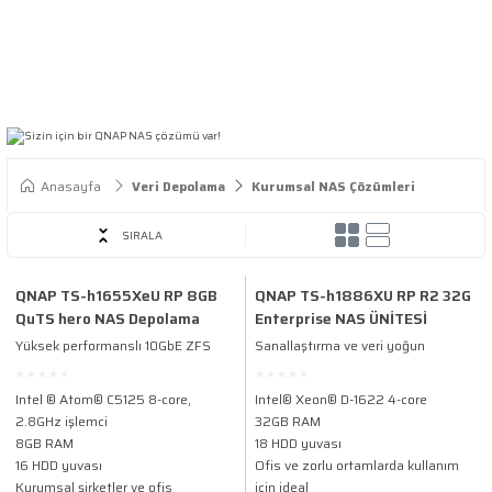
Anasayfa
Veri Depolama
Kurumsal NAS Çözümleri
SIRALA
QNAP TS-h1655XeU RP 8GB
QNAP TS-h1886XU RP R2 32G
QuTS hero NAS Depolama
Enterprise NAS ÜNİTESİ
Ünitesi
Yüksek performanslı 10GbE ZFS
Sanallaştırma ve veri yoğun
NAS - Sanallaştırma ve zorlu iş
kurumsal uygulamalar için uygun
yükleri için hibrit depolama
maliyetli 10 GbE'ye hazır ZFS
Intel ® Atom® C5125 8-core,
Intel® Xeon® D-1622 4-core
depolama
2.8GHz işlemci
32GB RAM
8GB RAM
18 HDD yuvası
16 HDD yuvası
Ofis ve zorlu ortamlarda kullanım
Kurumsal şirketler ve ofis
için ideal