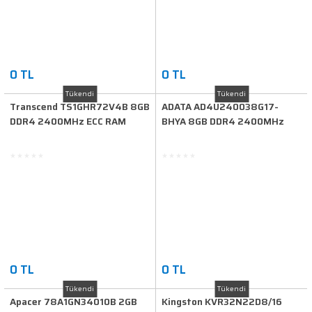
0 TL
0 TL
Tükendi
Tükendi
Transcend TS1GHR72V4B 8GB
ADATA AD4U240038G17-
DDR4 2400MHz ECC RAM
BHYA 8GB DDR4 2400MHz
Masaüstü RAM
0 TL
0 TL
Tükendi
Tükendi
Apacer 78A1GN34010B 2GB
Kingston KVR32N22D8/16