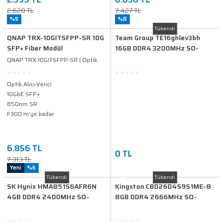
2.628 TL
7.427 TL
%9
%8
Tükendi
QNAP TRX-10GITSFPP-SR 10G
Team Group TE16ghlev3bh
SFP+ Fiber Modül
16GB DDR4 3200MHz SO-
DIMM RAM
QNAP TRX-10GITSFPP-SR | Optik
Alıcı-Verici 10 GbE SFP+
Optik Alıcı-Verici
10GbE SFP+
850nm SR
F300 m'ye kadar
6.856 TL
0 TL
7.313 TL
Yeni
%6
Tükendi
Tükendi
SK Hynix HMA851S6AFR6N
Kingston CBD26D4S9S1ME-8
4GB DDR4 2400MHz SO-
8GB DDR4 2666MHz SO-
DIMM RAM
DIMM RAM