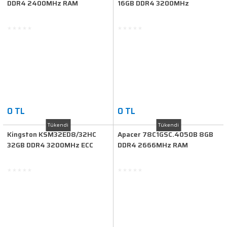
DDR4 2400MHz RAM
16GB DDR4 3200MHz
Masaüstü RAM
0 TL
0 TL
Tükendi
Tükendi
Kingston KSM32ED8/32HC
Apacer 78C1GSC.4050B 8GB
32GB DDR4 3200MHz ECC
DDR4 2666MHz RAM
RAM