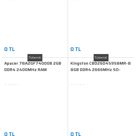
0 TL
0 TL
Tükendi
Tükendi
Apacer 78A2GF74000B 2GB
Kingston CBD26D4S9S8MR-8
DDR4 2400MHz RAM
8GB DDR4 2666MHz SO-
DIMM RAM
0 TL
0 TL