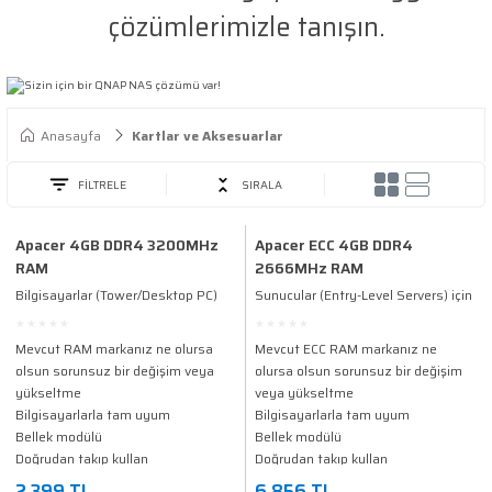
çözümlerimizle tanışın.
Anasayfa
Kartlar ve Aksesuarlar
FİLTRELE
SIRALA
Apacer 4GB DDR4 3200MHz
Apacer ECC 4GB DDR4
RAM
2666MHz RAM
Bilgisayarlar (Tower/Desktop PC)
Sunucular (Entry-Level Servers) için
için RAM
RAM
Mevcut RAM markanız ne olursa
Mevcut ECC RAM markanız ne
olsun sorunsuz bir değişim veya
olursa olsun sorunsuz bir değişim
yükseltme
veya yükseltme
Bilgisayarlarla tam uyum
Bilgisayarlarla tam uyum
Bellek modülü
Bellek modülü
Doğrudan takıp kullan
Doğrudan takıp kullan
Üniversal uyum
Üniversal uyum
2.399 TL
6.856 TL