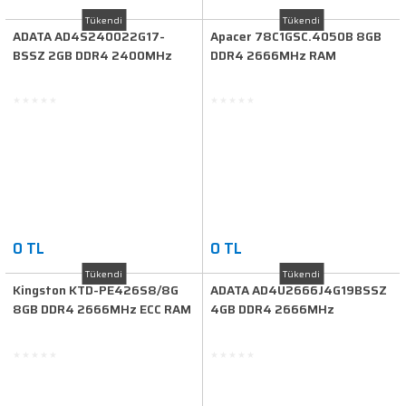
Tükendi
Tükendi
ADATA AD4S240022G17-
Apacer 78C1GSC.4050B 8GB
BSSZ 2GB DDR4 2400MHz
DDR4 2666MHz RAM
SO-DIMM RAM
0 TL
0 TL
Tükendi
Tükendi
Kingston KTD-PE426S8/8G
ADATA AD4U2666J4G19BSSZ
8GB DDR4 2666MHz ECC RAM
4GB DDR4 2666MHz
Masaüstü RAM