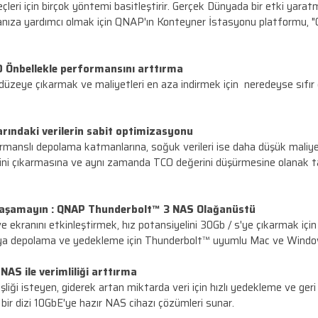
 platformunuz
eliştirme süreçleri için birçok yöntemi basitleştirir. G
ilde yapılandırmanıza yardımcı olmak için QNAP'ın Konte
 NAS'ın SSD Önbellekle performansını arttırma
nizi en üst düzeye çıkarmak ve maliyetleri en aza ind
ma katmanlarındaki verilerin sabit optimizasyon
ak yüksek performanslı depolama katmanlarına, soğuk ver
rmansının keyfini çıkarmasına ve aynı zamanda TCO de