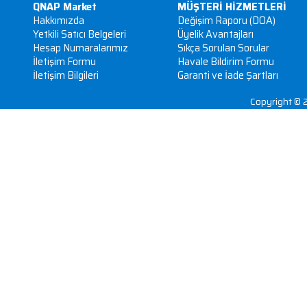
Proxy sunucu :
Ağ bant genişliğini optimi
QNAP Proxy Server, bant genişliği tasarrufu ya
kaynaklara daha fazla maliyet tasarrufu ve üretkenl
Çağrı merkezi
0216 766 44 4
Hafta İçi 09:00 - 17:00
Müşteri Hizmetleri
Sipariş ve kargo bi
Adresimiz:
Küçük Bakkalköy Mah. Derebey Sk. No: 13 Kat: 5 
- İstanbul