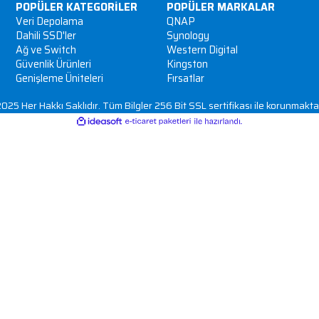
ze etme, güvenceye alma ve yönetme
pmada ve ağ kullanımını artırmada büyük ölçüde yardım
ik ile etkili bir şekilde erişilebilir, aynı zamanda ağ güv
3
lgileri
İptal veya iade
Bize e-posta gönderin
D: 29 Ataşehir
info@ortusiletisim.com