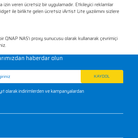
T için güvenli bir depolama sağlar. Kullanıcılar, Linux
gulamalarını doğrudan kullanabilirler.
ygulamalardan biri olan Surveillance İstasyonu, QTS 
deo Kaydedici (NVR) sistemine dönüştürmek üzere etkinleş
oluşturmanızı sağlar. Notlarınızı zenginleştirmek için
l belgeleriniz anlık erişim için güvenle saklanır.
nları herkesle paylaşmasına izin veren ücretsiz bir uyg
mak için 16 çeşit özel widget ile birlikte gelen ücretsi