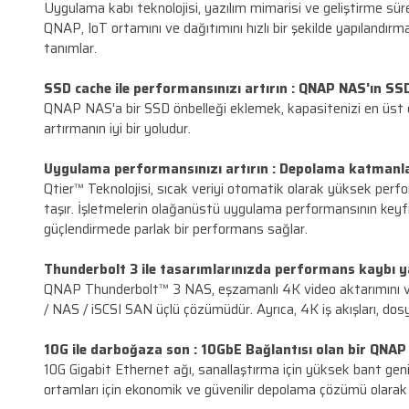
ve geniş çözüm ağı sunar.
IOT ile hayatı kolaylaştırın :
Özel IoT bulut
Uygulama kabı teknolojisi, yazılım mimarisi ve g
QNAP, IoT ortamını ve dağıtımını hızlı bir şek
tanımlar.
SSD cache ile performansınızı artırın :
QNAP
QNAP NAS'a bir SSD önbelleği eklemek, kapasite
artırmanın iyi bir yoludur.
Uygulama performansınızı artırın :
Depola
Qtier™ Teknolojisi, sıcak veriyi otomatik olar
taşır. İşletmelerin olağanüstü uygulama perfo
güçlendirmede parlak bir performans sağlar.