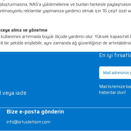
Linux çift sistem uygulamaları sunar. Geliştirme ve Io
n yararlanarak zengin özelliklere sahip çeşitli Linux® uy
Ağ Video Kaydedici (NVR)
eo Yönetim Sistemi (VMS) 'dir. Turbo NAS standart u
ri, Akıllı Video için Turbo NAS'yi profesyonel bir Ağ Vi
anışlı bir not defteri
nan özel bulut üzerinde dijital dizüstü bilgisayarlar 
rını kolayca kullanabilirsiniz. Notlar İstasyonu ile dijita
değil, izlenim yaratın
rtam reklamları oluşturmasına, NAS'a yüklemelerine ve bu
inde yaratıcı animasyonlu reklamlar yapmanıza yardımcı ol