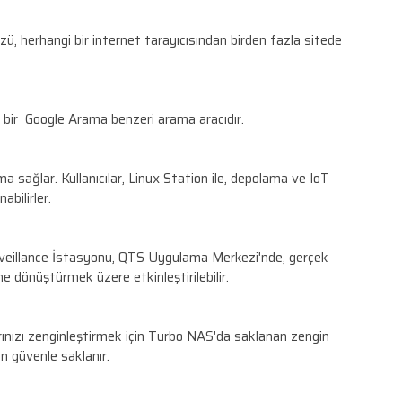
S Olağanüstü
ni 30Gb / s'ye çıkarmak için inanılmaz Thunderbolt™ 3
bolt™ uyumlu Mac ve Windows kullanıcıları için mükemm
 için hızlı yedekleme ve geri yükleme gerektiren işletme
eri sunar.
udur. Q'Center web arayüzü, herhangi bir internet tar
za yardımcı olan eşsiz, güçlü bir Google Arama benzeri 