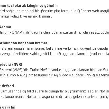
rmans kaybı yaşamayın :
QNAP Thunderbolt™ 3 NA
ktarımını ve ekranını etkinleştirmek, hız potansiyeli
iş akışları, dosya depolama ve yedekleme için Thunder
an bir QNAP NAS ile verimliliği arttırma
sek bant genişliği isteyen, giderek artan miktarda veri
özümü olarak bir dizi 10GbE'ye hazır NAS cihazı çözüml
iğiniz yerden merkezi olarak izleyin ve yönetin
solide etmenizi sağlayan merkezi bir yönetim platform
 maliyet verimliliği, kolaylık ve esneklik sunar.
 Hızlı Dosya Arama
landıysanız, Qsirch - QNAP'ın ihtiyacınız olanı bulmanı
ı Linux platformundan kapsamlı hizmet