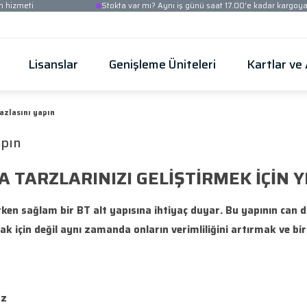
Ücretsiz kurulum hizmeti
Stokta var mı? Aynı iş
Güvenlik
Lisanslar
Genişleme Üni
çalışarak daha fazlasını yapın
azlasını yapın
ÇALIŞMA TARZLARINIZI GELİ
devam ederken sağlam bir BT alt yapısına ihtiyaç
rını karşılamak için değil aynı zamanda onların ve