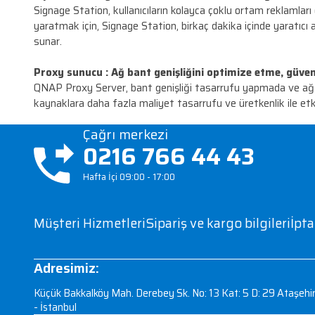
QNAP, mükemmel donanım tasarımı, yenilikçi QTS-
uygulamalarını bir araya getiren özel bir bulutta
IP kamera kayıt ve yönetimi :
Profesyonel 
Gözetim İstasyonu profesyonel ağ gözetimi Vid
zamanlı izleme, kayıt, oynatma, alarm bildirimle
Ortak not paylaşımı :
Özel bulutunuzda kull
QNAP Notes Station, Turbo NAS tarafından sağla
dosyalar, fotoğraflar, müzik ve video koleksiyonla
Dijital reklam yönetimi :
Sadece bir reklam 
Signage Station, kullanıcıların kolayca çoklu o
yaratmak için, Signage Station, birkaç dakika iç
sunar.