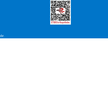
cı olur. Yüksek kapasiteli bir QNAP NAS'ı proxy sunuc
enliğinizi de artırılabilirsiniz.
En iyi fırsatlarımızdan haberdar o
Mail listemize kayıt olarak indirimlerden ve
haberdar olun!