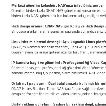
Thunderbolt 3 ile tasarımlarınızda perfo
QNAP Thunderbolt™ 3 NAS, eşzamanlı 4K video a
/ NAS / iSCSI SAN üçlü çözümüdür. Ayrıca, 4K 
10G ile darboğaza son :
10GbE Bağlantısı ol
10G Gigabit Ethernet ağı, sanallaştırma için yük
ortamları için ekonomik ve güvenilir depolama ç
Merkezi yönetim kolaylığı :
NAS'ınızı isted
Q'center, birden fazla QNAP NAS yönetimini kon
birden fazla NAS'ı yönetmek için kullanımı kolay,
Hızlı dosya arama :
QNAP NAS için Kolay ve
Bir dosya ararken arama sonuçları sayısında zor
Linux işletim sistemi desteği :
Açık kaynakl