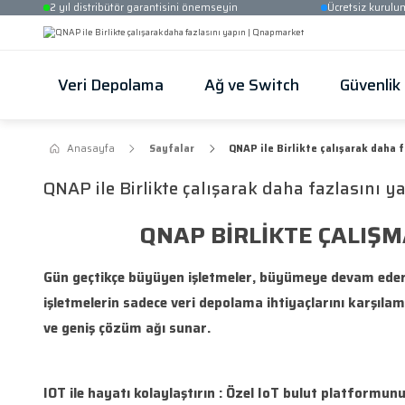
2 yıl distribütör garantisini önemseyin
Veri Depolama
Ağ ve Switch
Anasayfa
Sayfalar
QNAP ile Birlikte 
QNAP ile Birlikte çalışarak daha f
QNAP BİRLİKTE 
Gün geçtikçe büyüyen işletmeler, büyümeye 
işletmelerin sadece veri depolama ihtiyaçla