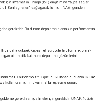
erçek Dünyada bir etki yaratmak için Internet'in Things 
yner İstasyonu platformu, "QIoT Konteynerleri" sağlaya
irmek için neredeyse sıfır çaba gerektirir. Bu durum d
u
ileri ise daha düşük maliyetli ve daha yüksek kapasite
ğerini düşürmesine olanak tanıyan otomatik katmanlı 