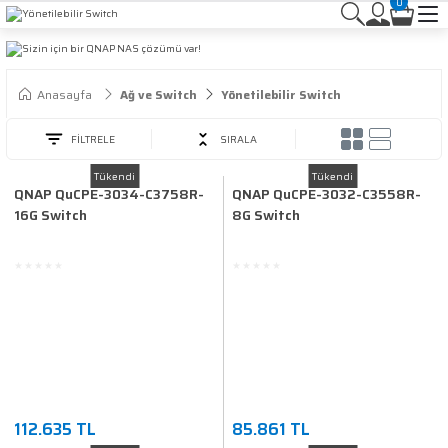
0
Anasayfa
Ağ ve Switch
Yönetilebilir Switch
FİLTRELE
SIRALA
Tükendi
Tükendi
QNAP QuCPE-3034-C3758R-
QNAP QuCPE-3032-C3558R-
16G Switch
8G Switch
112.635 TL
85.861 TL