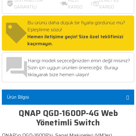
DİSTRİBÜTÖR
HIZLI
ÜCRETSİZ
GARANTİLİ
KARGO
KARGO
Bu ürünü daha düşük bir fiyata gördünüz mü?
Eşleştirme sözü!
Hemen iletişime geçin! Size özel teklifimizi
kaçırmayın.
Hangi modeli seçeceğinizden emin değil misiniz?
Sizin için uygun ürünleri önereceğiz. Burayı
tıklayarak bize hemen ulaşın!
Ürün Bilgisi
QNAP QGD-1600P-4G Web
Yönetimli Switch
QNAP'ın QGD-1600P'si, Sanal Makineleri (VM'ler)