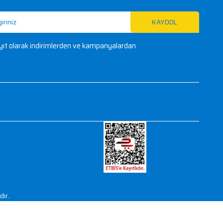
En iyi fırsatlarımızdan haberdar o
Mail listemize kayıt olarak indirimlerden ve
haberdar olun!
ÜLER MARKALAR