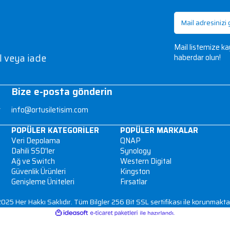
3
lgileri
İptal veya iade
Bize e-posta gönderin
D: 29 Ataşehir
info@ortusiletisim.com
METLERİ
POPÜLER KATEGORİLER
POP