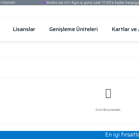
Ücretsiz kurulum hizmeti
Stokta var mı? Aynı iş
Güvenlik
Lisanslar
Genişleme Üni
tchler