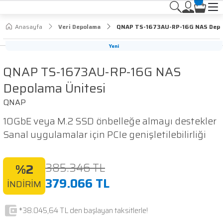
Anasayfa
Veri Depolama
QNAP TS-1673AU-RP-16G NAS Depo
Yeni
QNAP TS-1673AU-RP-16G NAS
Depolama Ünitesi
QNAP
10GbE veya M.2 SSD önbelleğe almayı destekler
Sanal uygulamalar için PCIe genişletilebilirliği
385.346 TL
%2
379.066 TL
İNDİRİM
*38.045,64 TL den başlayan taksitlerle!