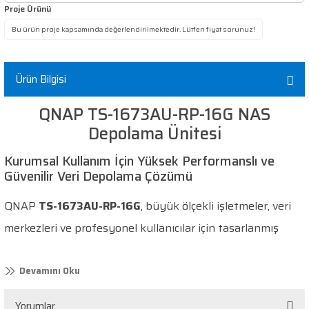
Proje Ürünü
Bu ürün proje kapsamında değerlendirilmektedir. Lütfen fiyat sorunuz!
Ürün Bilgisi
QNAP TS-1673AU-RP-16G NAS
Depolama Ünitesi
Kurumsal Kullanım İçin Yüksek Performanslı ve
Güvenilir Veri Depolama Çözümü
QNAP
TS-1673AU-RP-16G
, büyük ölçekli işletmeler, veri
merkezleri ve profesyonel kullanıcılar için tasarlanmış
yüksek performanslı, güvenilir ve ölçeklenebilir
bir NAS
depolama çözümüdür.
AMD Ryzen™ V1500B dört
çekirdekli işlemcisi
,
16 GB DDR4 ECC RAM
(64 GB’a kadar
Yorumlar