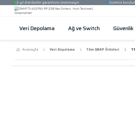
2 yıl distribütör garantisini önemseyin
Veri Depolama
Ağ ve Switch
Anasayfa
Veri Depolama
Tüm QNAP Ür