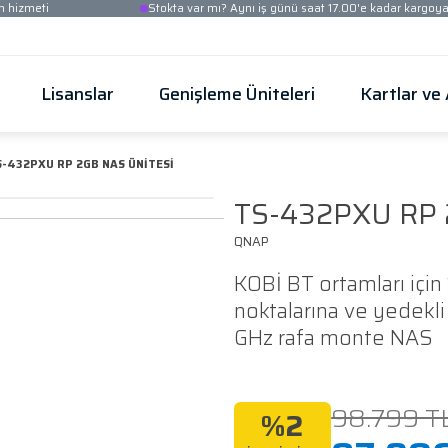
Ücretsiz kurulum hizmeti
Stokta var mı? Aynı iş
Güvenlik
Lisanslar
Genişleme Üni
ünleri
TS-432PXU RP 2GB NAS ÜNİTESİ
TS
QNAP
KOB
nok
GHz