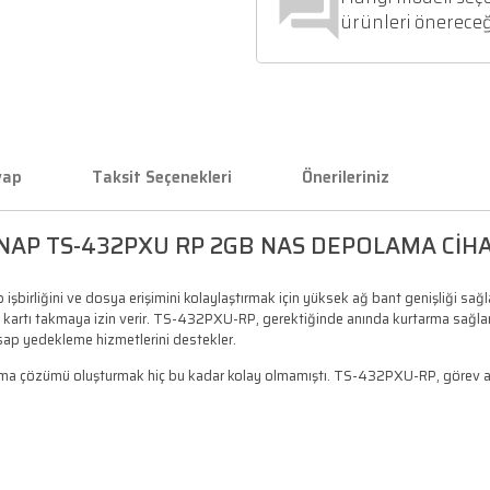
Y
Soru & Cevap
Taksit Seçenekleri
S