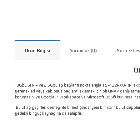
%2
Ürün Bilgisi
Yorumlar (0)
WD 6TB Red 3.5'' 256MB