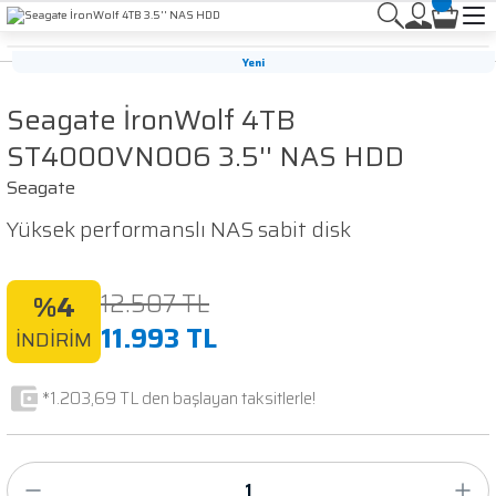
Yeni
Seagate İronWolf 4TB
ST4000VN006 3.5'' NAS HDD
Seagate
Yüksek performanslı NAS sabit disk
12.507 TL
%4
11.993 TL
İNDİRİM
*1.203,69 TL den başlayan taksitlerle!