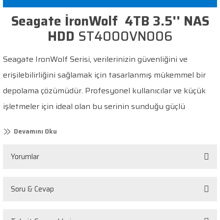
Seagate İronWolf 4TB 3.5'' NAS
HDD
ST4000VN006
Seagate IronWolf Serisi, verilerinizin güvenliğini ve
erişilebilirliğini sağlamak için tasarlanmış mükemmel bir
depolama çözümüdür. Profesyonel kullanıcılar ve küçük
işletmeler için ideal olan bu serinin sunduğu güçlü
özellikler, iş sürekliliğinizi korumanıza ve verilerinizi
güvenle yönetmenize yardımcı olur.
Yorumlar
Yüksek Kapasite:
Seagate IronWolf Serisi, 1 TB ila 18 TB
arasında geniş bir kapasite yelpazesi sunar. Büyük
dosyaları, fotoğrafları ve videoları güvenle depolayabilir ve
Soru & Cevap
Bu ürüne ilk yorumu siz yapın!
yönetebilirsiniz.