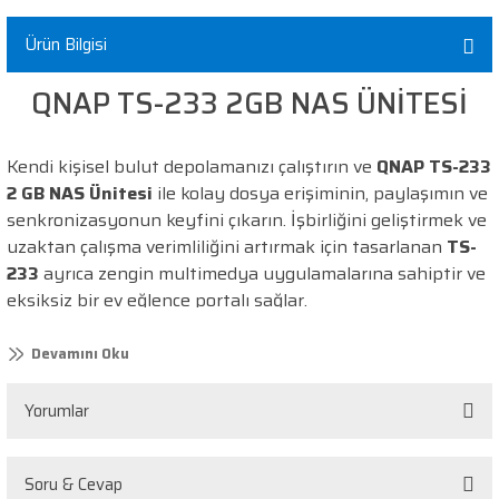
%2
Ürün Bilgisi
WD 6TB Red 3.5'' 256MB 5400Rpm Sata3
QNAP TS-233 2GB NAS ÜNİTESİ
NAS uyumlu ve güvenilir performans
Kendi kişisel bulut depolamanızı çalıştırın ve
QNAP TS-233
15.134 TL
2 GB NAS Ünitesi
ile kolay dosya erişiminin, paylaşımın ve
14.848 TL
senkronizasyonun keyfini çıkarın. İşbirliğini geliştirmek ve
uzaktan çalışma verimliliğini artırmak için tasarlanan
TS-
233
ayrıca zengin multimedya uygulamalarına sahiptir ve
ÇANTAYA EKLE
eksiksiz bir ev eğlence portalı sağlar.
Fotoğrafları, müzikleri ve
Yeni
%4
videoları merkezi olarak
Seagate İronWolf 4TB ST4000VN006 3.5''
Merkezi multimedya
depolayın; multimedya
Yorumlar
yönetimi
dosyalarına kolayca göz atın,
Yüksek performanslı NAS sabit disk
düzenleyin ve paylaşın.
Soru & Cevap
Bu ürüne ilk yorumu siz yapın!