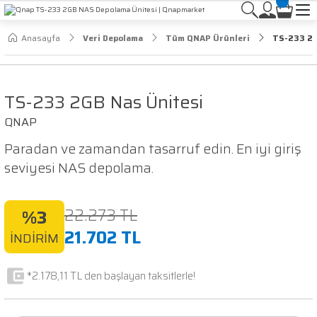
Anasayfa
Veri Depolama
Tüm QNAP Ürünleri
TS-233 2G
TS-233 2GB Nas Ünitesi
QNAP
Paradan ve zamandan tasarruf edin. En iyi giriş
seviyesi NAS depolama.
22.273 TL
%3
21.702 TL
İNDİRİM
*2.178,11 TL den başlayan taksitlerle!