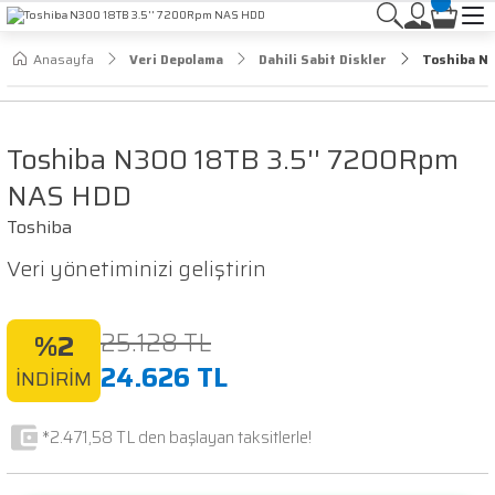
Anasayfa
Veri Depolama
Dahili Sabit Diskler
Toshiba N
Toshiba N300 18TB 3.5'' 7200Rpm
NAS HDD
Toshiba
Veri yönetiminizi geliştirin
25.128 TL
%2
24.626 TL
İNDİRİM
*2.471,58 TL den başlayan taksitlerle!