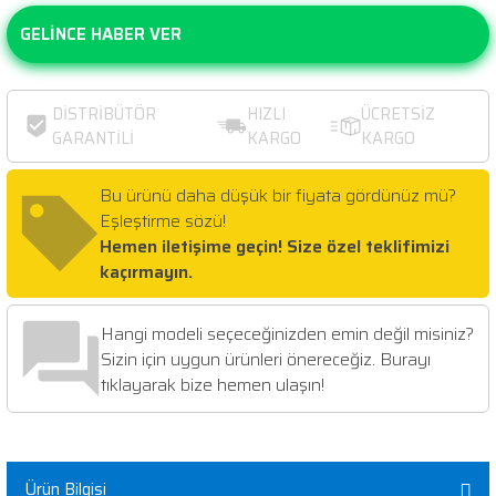
GELİNCE HABER VER
DİSTRİBÜTÖR
HIZLI
ÜCRETSİZ
GARANTİLİ
KARGO
KARGO
Bu ürünü daha düşük bir fiyata gördünüz mü?
Eşleştirme sözü!
Hemen iletişime geçin! Size özel teklifimizi
kaçırmayın.
Hangi modeli seçeceğinizden emin değil misiniz?
Sizin için uygun ürünleri önereceğiz. Burayı
tıklayarak bize hemen ulaşın!
%3
Ürün Bilgisi