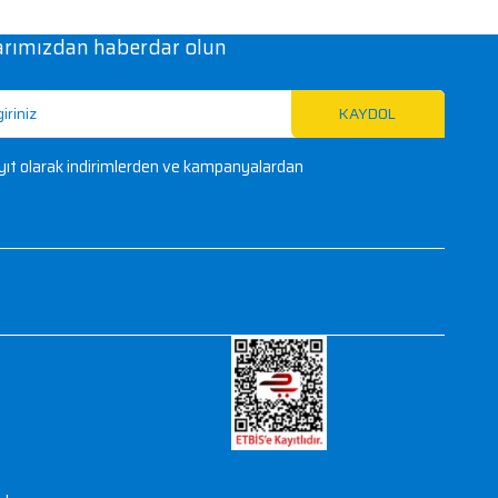
En iyi fırsatlarımızdan haberdar o
Mail listemize kayıt olarak indirimlerden ve
haberdar olun!