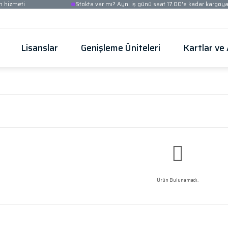
Ücretsiz kurulum hizmeti
Stokta var mı? Aynı iş
Güvenlik
Lisanslar
Genişleme Üni