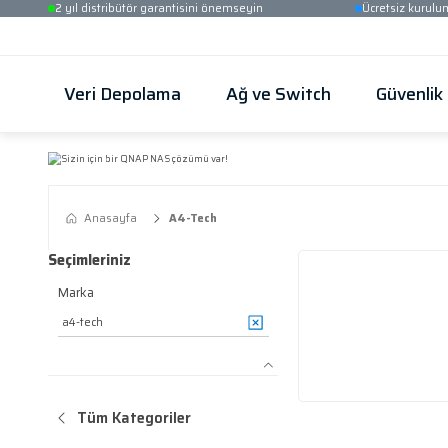
2 yıl distribütör garantisini önemseyin
Veri Depolama
Ağ ve Switch
Anasayfa
A4-Tech
Seçimleriniz
Marka
a4-tech