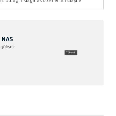
Bu ürünü daha düşük bir fiyata gördünü
Hemen iletişime geçin! Size özel teklifimi
Hangi modeli seçeceğinizden emin değil m
ürünleri önereceğiz. Burayı tıklayarak b
eni
%2
NAP TS-453E 8G NAS