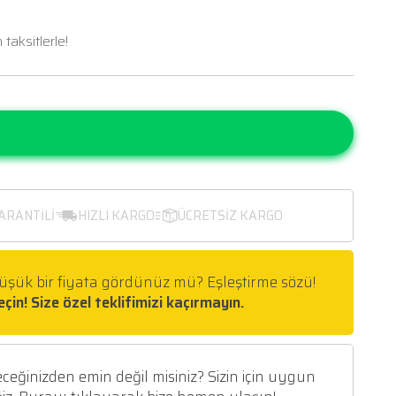
25.137 TL
%2
24.635 TL
DİRİM
2.472,49 TL den başlayan taksitlerle!
ELİNCE HABER VER
DİSTRİBÜTÖR GARANTİLİ
HIZLI KARGO