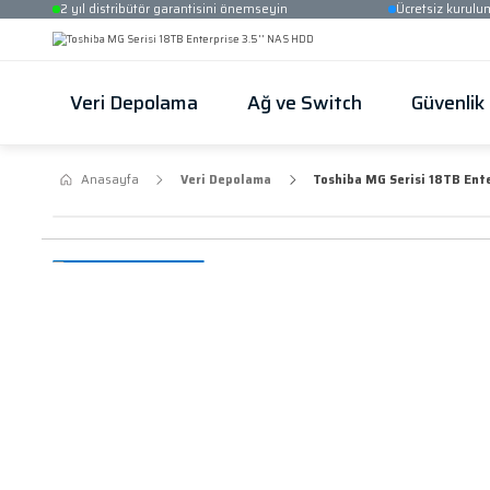
2 yıl distribütör garantisini önemseyin
Veri Depolama
Ağ ve Switch
Anasayfa
Veri Depolama
Toshiba MG S