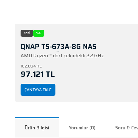
l
Yeni
%6
QNAP TS-673A-8G NAS