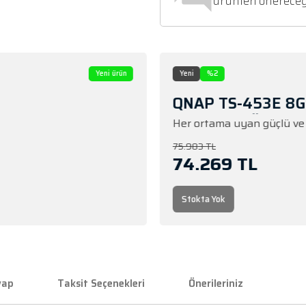
Yeni ürün
Y
Q