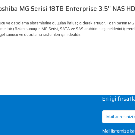
D
H
tı
ka
75
D ve
7
Soru & Cevap
Taksit Seçenekleri
Toshiba MG Serisi 18TB Ente
muş kurumsal sunucu ve depolama sistemlerine duyulan ihtiyaç gi