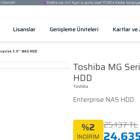
Ücretsiz kurulum hizmeti
Stokta var mı? Aynı iş
Güvenlik
Lisanslar
Genişleme Üni
erisi 18TB Enterprise 3.5'' NAS HDD
To
H
Toshi
Ent