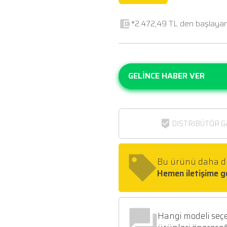
İN
*
G