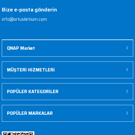
Kapasite
16 TB
Bize e-posta gönderin
Ön Bellek
128 Mb Cache Bellek
info@ortusiletisim.com
Disk Boyutu
3.5" Disk
Dönüş Hızı
7200 RPM
QNAP Market
MÜŞTERİ HİZMETLERİ
POPÜLER KATEGORİLER
POPÜLER MARKALAR