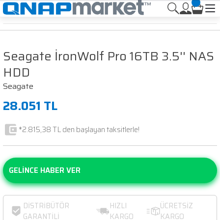
Seagate İronWolf Pro 16TB 3.5'' NAS
HDD
Seagate
28.051 TL
*2.815,38 TL den başlayan taksitlerle!
GELİNCE HABER VER
DİSTRİBÜTÖR
HIZLI
ÜCRETSİZ
GARANTİLİ
KARGO
KARGO