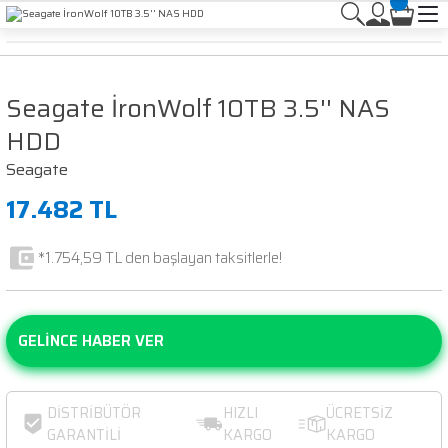
Seagate İronWolf 10TB 3.5'' NAS
HDD
Seagate
17.482 TL
*1.754,59 TL den başlayan taksitlerle!
GELİNCE HABER VER
DİSTRİBÜTÖR
HIZLI
ÜCRETSİZ
GARANTİLİ
KARGO
KARGO