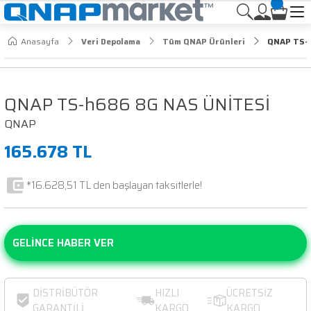
Anasayfa
Veri Depolama
Tüm QNAP Ürünleri
QNAP TS-
QNAP TS-h686 8G NAS ÜNİTESİ
QNAP
165.678 TL
*16.628,51 TL den başlayan taksitlerle!
GELİNCE HABER VER
DİSTRİBÜTÖR
HIZLI
ÜCRETSİZ
GARANTİLİ
KARGO
KARGO