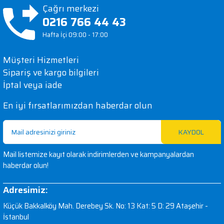
iletebilirsiniz.
gerekli değildir)
Çağrı merkezi
Görüş ve önerileriniz için teşekkür ederiz.
0216 766 44 43
Bağlantı noktası sayısı
1 x NBASE-T (RJ45)
Hafta İçi 09:00 - 17:00
Ürün resmi kalitesiz, bozuk veya görüntülenemiyor.
Bağlayıcı
Ürün açıklamasında eksik bilgiler bulunuyor.
NBASE-T (RJ45)
Müşteri Hizmetleri
Ürün bilgilerinde hatalar bulunuyor.
Sipariş ve kargo bilgileri
PCIe ve Şeritler
PCIe Gen 3.0 x1
Ürün fiyatı diğer sitelerden daha pahalı.
İptal veya iade
Bu ürüne benzer farklı alternatifler olmalı.
5Gbps/ 2,5Gbps/ 1Gbps/
En iyi fırsatlarımızdan haberdar olun
İletim Hızları
100Mbps
KAYDOL
Düşük profilli braket
önceden takılmıştır;
Mail listemize kayıt olarak indirimlerden ve kampanyalardan
Gönder
tam yükseklikte ve özel
haberdar olun!
Braket
(seçili QNAP NAS için)
Adresimiz:
braketler paket
halindedir
Küçük Bakkalköy Mah. Derebey Sk. No: 13 Kat: 5 D: 29 Ataşehir -
İstanbul