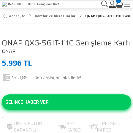
Anasayfa
Kartlar ve Aksesuarlar
QNAP QXG-5G1T-111C Geniş
QNAP QXG-5G1T-111C Genişleme Kartı
QNAP
5.996 TL
*601,85 TL den başlayan taksitlerle!
GELİNCE HABER VER
DİSTRİBÜTÖR
HIZLI
ÜCRETSİZ
GARANTİLİ
KARGO
KARGO