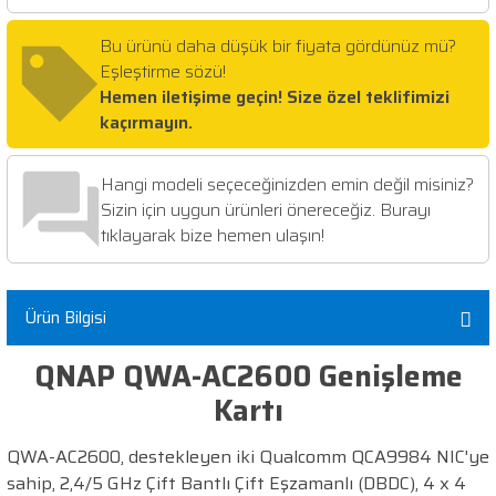
Bu ürünü daha düşük bir fiyata gördünüz mü?
Eşleştirme sözü!
Hemen iletişime geçin! Size özel teklifimizi
kaçırmayın.
Hangi modeli seçeceğinizden emin değil misiniz?
Sizin için uygun ürünleri önereceğiz. Burayı
tıklayarak bize hemen ulaşın!
Ürün Bilgisi
QNAP QWA-AC2600 Genişleme
Kartı
QWA-AC2600, destekleyen iki Qualcomm QCA9984 NIC'ye
sahip, 2,4/5 GHz Çift Bantlı Çift Eşzamanlı (DBDC), 4 x 4