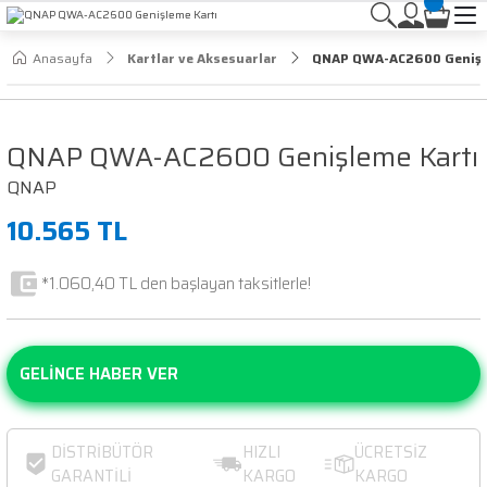
Anasayfa
Kartlar ve Aksesuarlar
QNAP QWA-AC2600 Genişl
QNAP QWA-AC2600 Genişleme Kartı
QNAP
10.565 TL
*1.060,40 TL den başlayan taksitlerle!
GELİNCE HABER VER
DİSTRİBÜTÖR
HIZLI
ÜCRETSİZ
GARANTİLİ
KARGO
KARGO