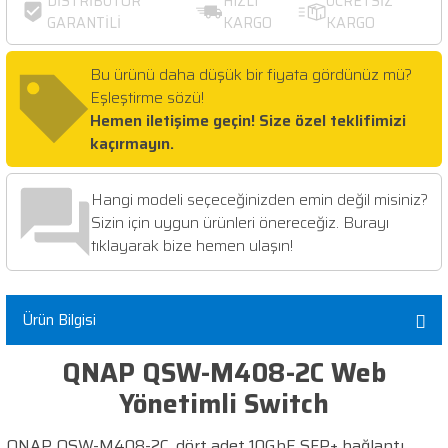
DİSTRİBÜTÖR
HIZLI
ÜCRETSİZ
GARANTİLİ
KARGO
KARGO
Bu ürünü daha düşük bir fiyata gördünüz mü?
Eşleştirme sözü!
Hemen iletişime geçin! Size özel teklifimizi
kaçırmayın.
Hangi modeli seçeceğinizden emin değil misiniz?
Sizin için uygun ürünleri önereceğiz. Burayı
tıklayarak bize hemen ulaşın!
Ürün Bilgisi
QNAP QSW-M408-2C Web
Yönetimli Switch
QNAP QSW-M408-2C, dört adet 10GbE SFP+ bağlantı